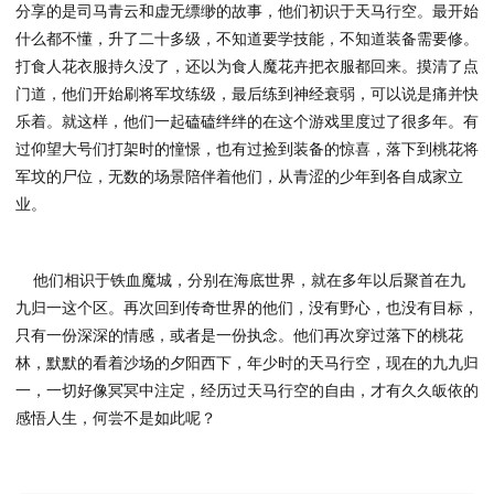
分享的是司马青云和虚无缥缈的故事，他们初识于天马行空。最开始
什么都不懂，升了二十多级，不知道要学技能，不知道装备需要修。
打食人花衣服持久没了，还以为食人魔花卉把衣服都回来。摸清了点
门道，他们开始刷将军坟练级，最后练到神经衰弱，可以说是痛并快
乐着。就这样，他们一起磕磕绊绊的在这个游戏里度过了很多年。有
过仰望大号们打架时的憧憬，也有过捡到装备的惊喜，落下到桃花将
军坟的尸位，无数的场景陪伴着他们，从青涩的少年到各自成家立
业。
他们相识于铁血魔城，分别在海底世界，就在多年以后聚首在九
九归一这个区。再次回到传奇世界的他们，没有野心，也没有目标，
只有一份深深的情感，或者是一份执念。他们再次穿过落下的桃花
林，默默的看着沙场的夕阳西下，年少时的天马行空，现在的九九归
一，一切好像冥冥中注定，经历过天马行空的自由，才有久久皈依的
感悟人生，何尝不是如此呢？